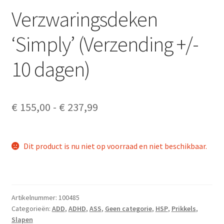
Verzwaringsdeken
‘Simply’ (Verzending +/-
10 dagen)
Prijsklasse:
€
155,00
-
€
237,99
€ 155,00
tot
Dit product is nu niet op voorraad en niet beschikbaar.
€ 237,99
Artikelnummer:
100485
Categorieën:
ADD
,
ADHD
,
ASS
,
Geen categorie
,
HSP
,
Prikkels
,
Slapen