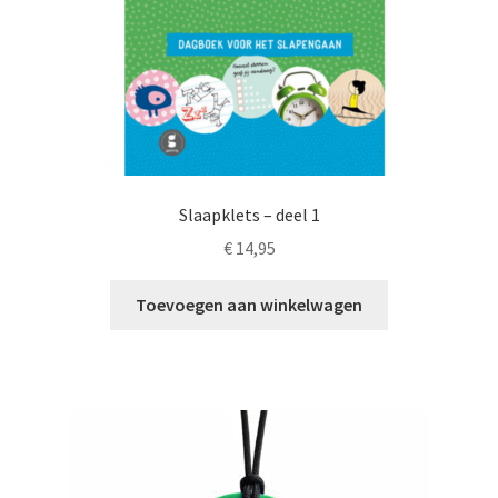
de
productpagina
Slaapklets – deel 1
€
14,95
Toevoegen aan winkelwagen