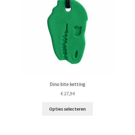
Dino bite ketting
€
27,94
Dit
Opties selecteren
product
heeft
meerdere