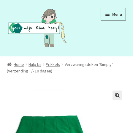
Ga
Ga
Menu
door
naar
naar
de
navigatie
inhoud
ADD
Home
Hulp bij
Prikkels
Verzwaringsdeken ‘Simply’
(Verzending +/- 10 dagen)
ADHD
ASS
DCD
HSP