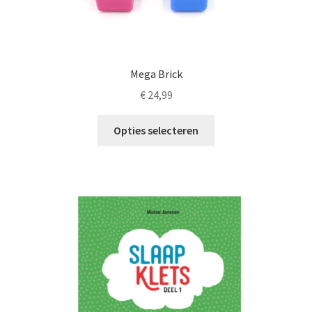
Mega Brick
€
24,99
Dit
Opties selecteren
product
heeft
meerdere
variaties.
Deze
optie
kan
gekozen
worden
op