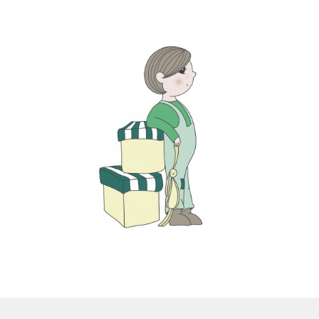
LS
TOS
HB
SCHOLEN
KOOPJES
BLOG