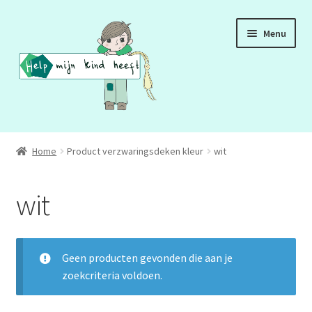
Ga
Ga
Menu
door
naar
naar
de
navigatie
inhoud
ADD
Home
Product verzwaringsdeken kleur
wit
ADHD
wit
ASS
DCD
Geen producten gevonden die aan je
zoekcriteria voldoen.
HSP