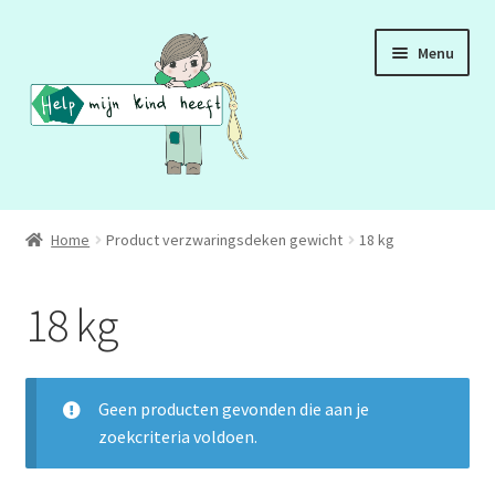
Ga
Ga
Menu
door
naar
naar
de
navigatie
inhoud
ADD
Home
Product verzwaringsdeken gewicht
18 kg
ADHD
18 kg
ASS
DCD
Geen producten gevonden die aan je
zoekcriteria voldoen.
HSP