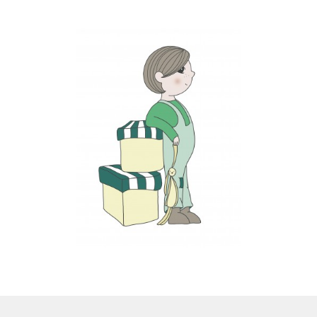
LS
TOS
HB
SCHOLEN
KOOPJES
BLOG