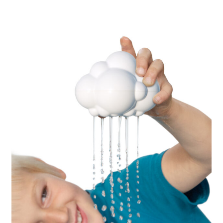
LS
TOS
HB
SCHOLEN
KOOPJES
BLOG