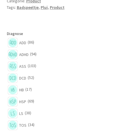
Categorie:
Product
Tags:
Badspeeltje
,
Pluï
,
Product
Diagnose
(86)
ADD
(94)
ADHD
(103)
ASS
(52)
DCD
(17)
HB
(69)
HSP
(38)
LS
(34)
TOS