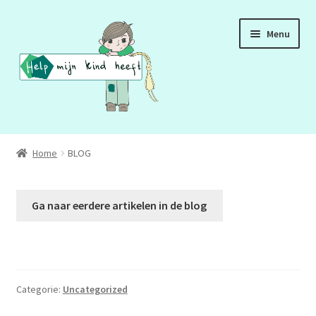
Ga
Ga
Menu
door
naar
naar
de
navigatie
inhoud
ADD
Home
BLOG
ADHD
Ga naar eerdere artikelen in de blog
ASS
DCD
HSP
Categorie:
Uncategorized