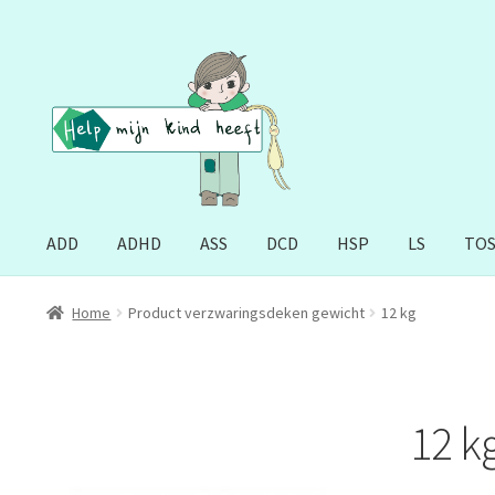
Ga
Ga
door
naar
naar
de
navigatie
inhoud
ADD
ADHD
ASS
DCD
HSP
LS
TO
Home
Product verzwaringsdeken gewicht
12 kg
12 k