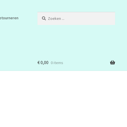
Zoeken
etourneren
...
€
0,00
0 items