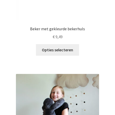
Beker met gekleurde bekerhuls
€
9,49
Dit
Opties selecteren
product
heeft
meerdere
variaties.
Deze
optie
kan
gekozen
worden
op