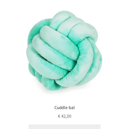
variaties.
Deze
optie
kan
gekozen
worden
op
de
productpagina
Cuddle bal
€
42,00