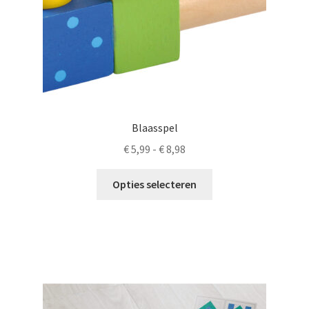
Blaasspel
Prijsklasse:
€
5,99
-
€
8,98
€ 5,99
Dit
tot
Opties selecteren
product
€ 8,98
heeft
meerdere
variaties.
Deze
optie
kan