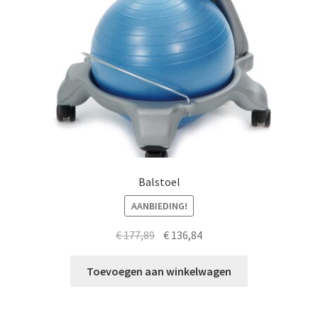
Balstoel
AANBIEDING!
Oorspronkelijke
Huidige
€
177,89
€
136,84
prijs
prijs
was:
is:
Toevoegen aan winkelwagen
€ 177,89.
€ 136,84.