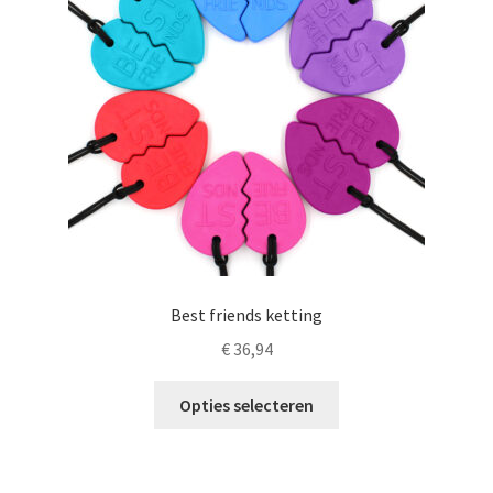
Best friends ketting
€
36,94
Dit
Opties selecteren
product
heeft
meerdere