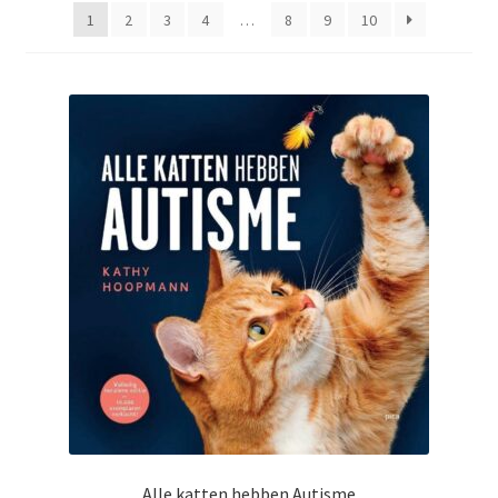
1
2
3
4
…
8
9
10
Alle katten hebben Autisme