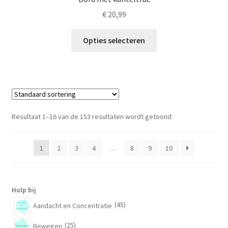
€
20,99
Dit
Opties selecteren
product
heeft
meerdere
variaties.
Deze
optie
Resultaat 1–16 van de 153 resultaten wordt getoond
kan
gekozen
1
2
3
4
…
8
9
10
worden
op
de
productpagina
Hulp bij
(45)
Aandacht en Concentratie
(25)
Bewegen