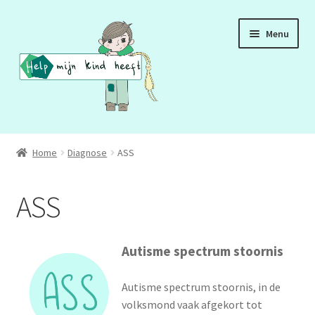
Ga
Ga
Menu
door
naar
naar
de
navigatie
inhoud
ADD
Home
Diagnose
ASS
ADHD
ASS
ASS
DCD
Autisme spectrum stoornis
HSP
Autisme spectrum stoornis, in de
volksmond vaak afgekort tot