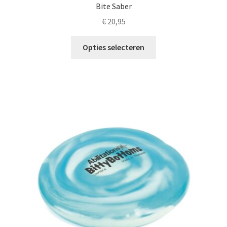
Bite Saber
€
20,95
Dit
Opties selecteren
product
heeft
meerdere
variaties.
Deze
optie
kan
gekozen
worden
op
de
productpagina