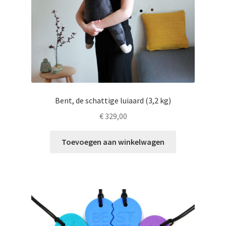
de
productpagina
Bent, de schattige luiaard (3,2 kg)
€
329,00
Toevoegen aan winkelwagen