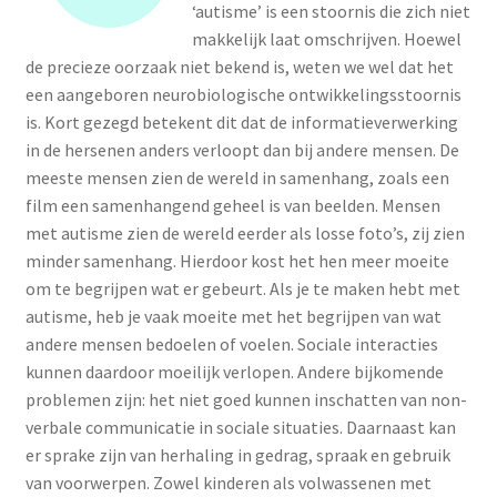
LS
‘autisme’ is een stoornis die zich niet
makkelijk laat omschrijven. Hoewel
TOS
de precieze oorzaak niet bekend is, weten we wel dat het
een aangeboren neurobiologische ontwikkelingsstoornis
is. Kort gezegd betekent dit dat de informatieverwerking
HB
in de hersenen anders verloopt dan bij andere mensen. De
meeste mensen zien de wereld in samenhang, zoals een
SCHOLEN
film een samenhangend geheel is van beelden. Mensen
met autisme zien de wereld eerder als losse foto’s, zij zien
KOOPJES
minder samenhang. Hierdoor kost het hen meer moeite
om te begrijpen wat er gebeurt. Als je te maken hebt met
BLOG
autisme, heb je vaak moeite met het begrijpen van wat
andere mensen bedoelen of voelen. Sociale interacties
kunnen daardoor moeilijk verlopen. Andere bijkomende
problemen zijn: het niet goed kunnen inschatten van non-
verbale communicatie in sociale situaties. Daarnaast kan
er sprake zijn van herhaling in gedrag, spraak en gebruik
van voorwerpen. Zowel kinderen als volwassenen met