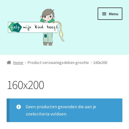
Ga
Ga
Menu
door
naar
naar
de
navigatie
inhoud
ADD
Home
Product verzwaringsdeken grootte
160x200
ADHD
160x200
ASS
DCD
Geen producten gevonden die aan je
zoekcriteria voldoen.
HSP