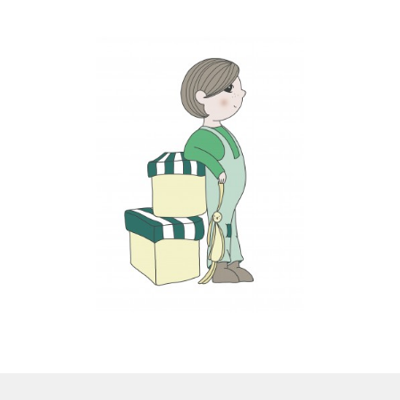
LS
TOS
HB
SCHOLEN
KOOPJES
BLOG