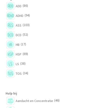
(86)
ADD
(94)
ADHD
(103)
ASS
(52)
DCD
(17)
HB
(69)
HSP
(38)
LS
(34)
TOS
Hulp bij
(46)
Aandacht en Concentratie