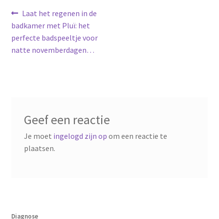
LS
Bericht
Vorig
Laat het regenen in de
bericht:
badkamer met Pluï: het
TOS
navigatie
perfecte badspeeltje voor
natte novemberdagen…
HB
SCHOLEN
KOOPJES
Geef een reactie
BLOG
Je moet
ingelogd zijn op
om een reactie te
plaatsen.
Diagnose