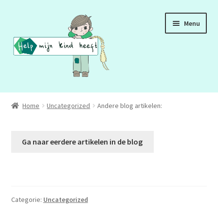
Ga
Ga
Menu
door
naar
naar
de
navigatie
inhoud
ADD
Home
Uncategorized
Andere blog artikelen:
ADHD
Ga naar eerdere artikelen in de blog
ASS
DCD
HSP
Categorie:
Uncategorized