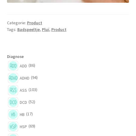
Categorie:
Product
Tags:
Badspeeltje
,
Pluï
,
Product
Diagnose
(86)
ADD
(94)
ADHD
(103)
ASS
(52)
DCD
(17)
HB
(69)
HSP