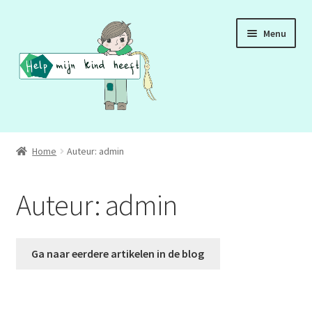
Ga
Ga
Menu
door
naar
naar
de
navigatie
inhoud
ADD
Home
Auteur: admin
ADHD
Auteur:
admin
ASS
DCD
Ga naar eerdere artikelen in de blog
HSP