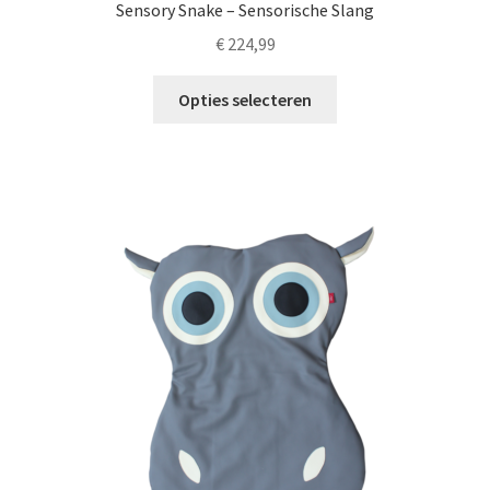
Sensory Snake – Sensorische Slang
€
224,99
Dit
Opties selecteren
product
heeft
meerdere
variaties.
Deze
optie
kan
gekozen
worden
op
de
productpagina