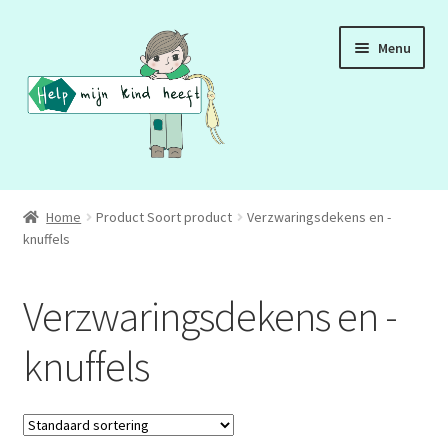
Ga
Ga
Menu
door
naar
naar
de
navigatie
inhoud
ADD
Home
Product Soort product
Verzwaringsdekens en -
knuffels
ADHD
ASS
Verzwaringsdekens en -
DCD
knuffels
HSP