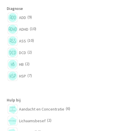
Diagnose
(9)
ADD
(10)
ADHD
(10)
ASS
(2)
DCD
(2)
HB
(7)
HSP
Hulp bij
(6)
Aandacht en Concentratie
(2)
Lichaamsbesef