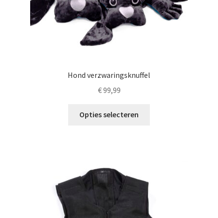
Hond verzwaringsknuffel
€
99,99
Dit
Opties selecteren
product
heeft
meerdere
variaties.
Deze
optie
kan
gekozen