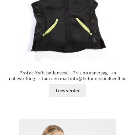
worden
op
de
productpagina
Protac Myfit ballenvest – Prijs op aanvraag – in
nabestelling – stuur een mail info@helpmijnkindheeft.be
Lees verder