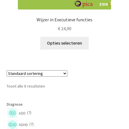
Wijzer in Executieve functies
€
24,90
Dit
Opties selecteren
product
heeft
meerdere
variaties.
Deze
optie
Toont alle 8 resultaten
kan
gekozen
worden
Diagnose
op
(7)
ADD
de
(7)
ADHD
productpagina