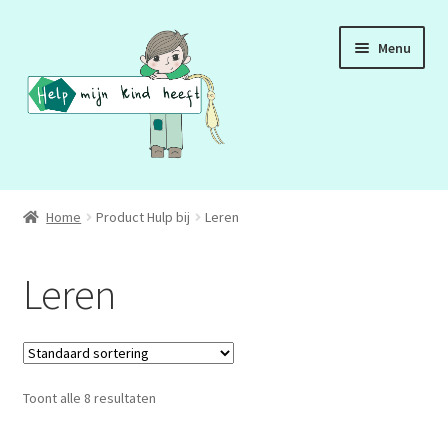
Ga
Ga
Menu
door
naar
naar
de
navigatie
inhoud
ADD
Home
Product Hulp bij
Leren
ADHD
Leren
ASS
DCD
Toont alle 8 resultaten
HSP