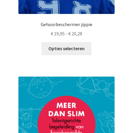
Gehoorbeschermer jippie
Prijsklasse:
€
19,95
-
€
20,28
€ 19,95
Dit
tot
Opties selecteren
product
€ 20,28
heeft
meerdere
variaties.
Deze
optie
kan
gekozen
worden
op
de