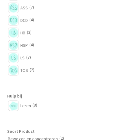
(7)
ASS
(4)
DCD
(3)
HB
(4)
HSP
(7)
LS
(2)
TOS
Hulp bij
(8)
Leren
Soort Product
(2)
Bewegen en concentreren