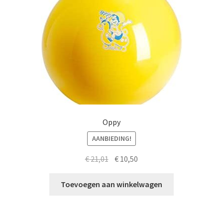
Oppy
AANBIEDING!
Oorspronkelijke
Huidige
€
21,01
€
10,50
prijs
prijs
was:
is:
Toevoegen aan winkelwagen
€ 21,01.
€ 10,50.