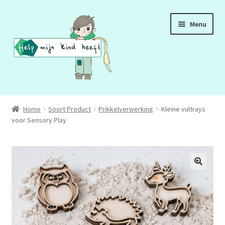
Ga
Ga
Menu
door
naar
naar
de
navigatie
inhoud
ADD
Home
Soort Product
Prikkelverwerking
Kleine vultrays
voor Sensory Play
ADHD
ASS
DCD
HSP