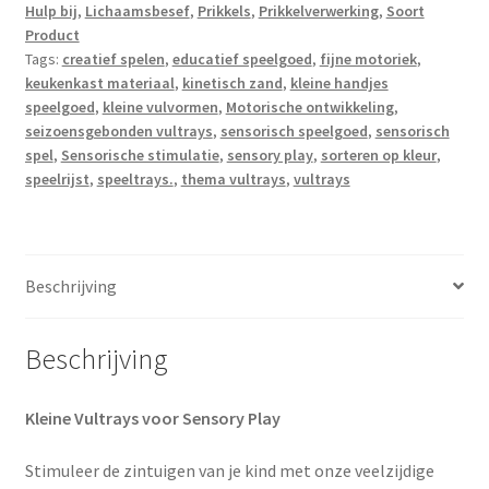
Hulp bij
,
Lichaamsbesef
,
Prikkels
,
Prikkelverwerking
,
Soort
Product
Tags:
creatief spelen
,
educatief speelgoed
,
fijne motoriek
,
keukenkast materiaal
,
kinetisch zand
,
kleine handjes
speelgoed
,
kleine vulvormen
,
Motorische ontwikkeling
,
seizoensgebonden vultrays
,
sensorisch speelgoed
,
sensorisch
spel
,
Sensorische stimulatie
,
sensory play
,
sorteren op kleur
,
speelrijst
,
speeltrays.
,
thema vultrays
,
vultrays
Beschrijving
Beschrijving
Kleine Vultrays voor Sensory Play
Stimuleer de zintuigen van je kind met onze veelzijdige