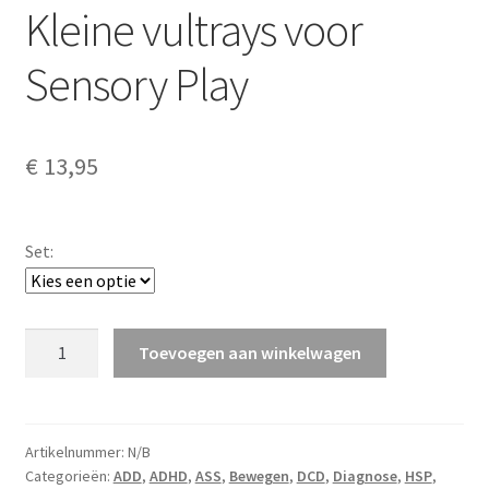
Kleine vultrays voor
Sensory Play
€
13,95
Set:
Kleine
Toevoegen aan winkelwagen
vultrays
voor
Sensory
Play
Artikelnummer:
N/B
Categorieën:
ADD
,
ADHD
,
ASS
,
Bewegen
,
DCD
,
Diagnose
,
HSP
,
aantal