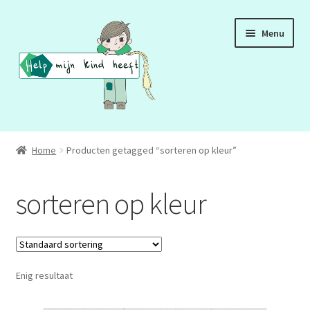
Ga
Ga
Menu
door
naar
naar
de
navigatie
inhoud
ADD
Home
Producten getagged “sorteren op kleur”
ADHD
sorteren op kleur
ASS
DCD
Enig resultaat
HSP