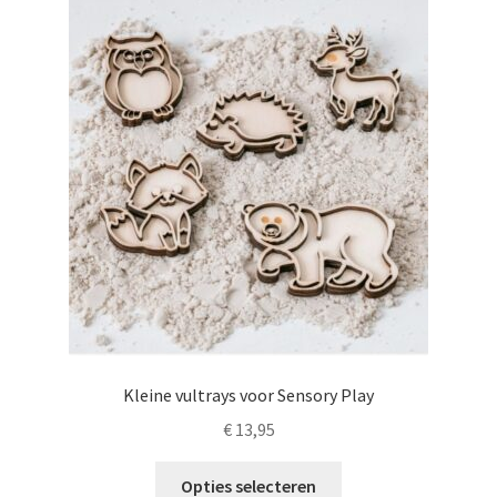
LS
TOS
HB
SCHOLEN
KOOPJES
BLOG
Kleine vultrays voor Sensory Play
€
13,95
Dit
Opties selecteren