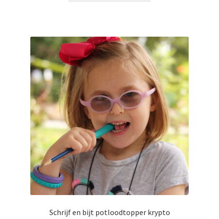
heeft
meerdere
variaties.
Deze
optie
kan
gekozen
worden
op
de
productpagina
Schrijf en bijt potloodtopper krypto