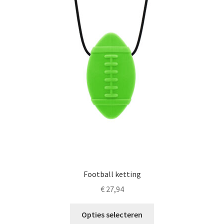
Football ketting
€
27,94
Dit
Opties selecteren
product