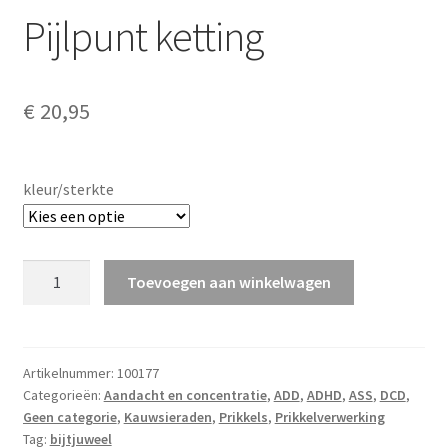
Pijlpunt ketting
€
20,95
kleur/sterkte
Pijlpunt
Toevoegen aan winkelwagen
ketting
aantal
Artikelnummer:
100177
Categorieën:
Aandacht en concentratie
,
ADD
,
ADHD
,
ASS
,
DCD
,
Geen categorie
,
Kauwsieraden
,
Prikkels
,
Prikkelverwerking
Tag:
bijtjuweel