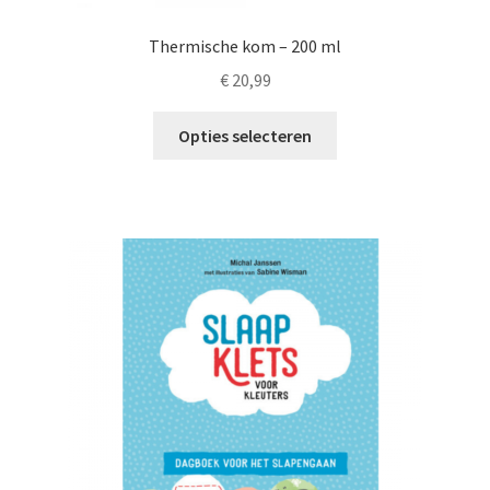
Thermische kom – 200 ml
€
20,99
Dit
Opties selecteren
product
heeft
meerdere
variaties.
Deze
optie
kan
gekozen
worden
op
de
productpagina