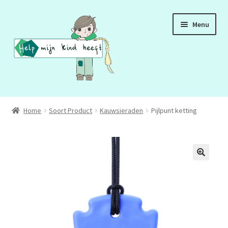
Ga
Ga
Menu
door
naar
naar
de
navigatie
inhoud
ADD
Home
Soort Product
Kauwsieraden
Pijlpunt ketting
ADHD
ASS
DCD
HSP