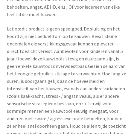
behoeften, angst, ADHD, enz., Of voor iedereen van elke
leeftijd die moet kauwen.
Let op: dit product is geen speelgoed. De sluiting en het
koord zijn niet bedoeld om op te kauwen. Bevat kleine
onderdelen die verstikkingsgevaar kunnen opleveren –
direct toezicht vereist. Aanbevolen voor kinderen vanaf 5
jaar. Hoewel deze kauwtools stevig en duurzaam zijn, is
geen enkele kauwtool onverwoestbaar. Gezien de aard van
het beoogde gebruik is slijtage te verwachten. Hoe lang ze
duren, is doorgaans gelijk aan de hoeveelheid en
intensiteit van het kauwen, evenals aan andere variabelen
(zoals kaakkracht, stress- / angstniveaus, als er andere
sensorische strategieën bestaan, enz.). Terwijl voor
sommige mensen een kauwtool eeuwig meegaat, voor
anderen met zware / agressieve orale behoeften, kunnen
ze er heel snel doorheen gaan. Houd te allen tijde toezicht
en vervang indien nodig als het item tekenen van slijtage