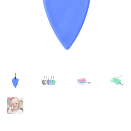
LS
TOS
HB
SCHOLEN
KOOPJES
BLOG