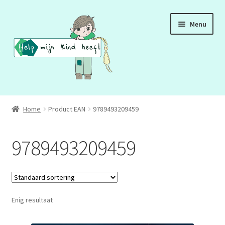
Ga
Ga
Menu
door
naar
naar
de
navigatie
inhoud
ADD
Home
Product EAN
9789493209459
ADHD
9789493209459
ASS
DCD
Enig resultaat
HSP