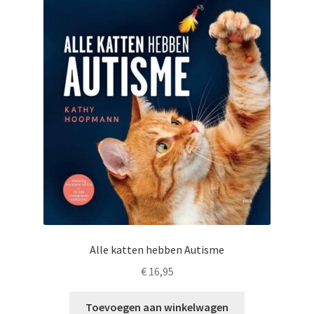
LS
TOS
HB
SCHOLEN
KOOPJES
BLOG
Alle katten hebben Autisme
€
16,95
Toevoegen aan winkelwagen