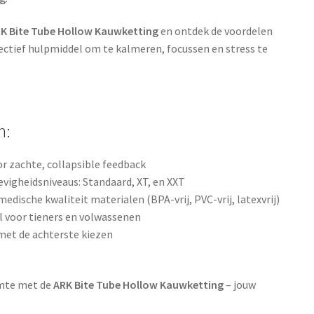
K Bite Tube Hollow Kauwketting
en ontdek de voordelen
ffectief hulpmiddel om te kalmeren, focussen en stress te
n:
r zachte, collapsible feedback
tevigheidsniveaus: Standaard, XT, en XXT
edische kwaliteit materialen (BPA-vrij, PVC-vrij, latexvrij)
al voor tieners en volwassenen
met de achterste kiezen
lmte met de
ARK Bite Tube Hollow Kauwketting
– jouw