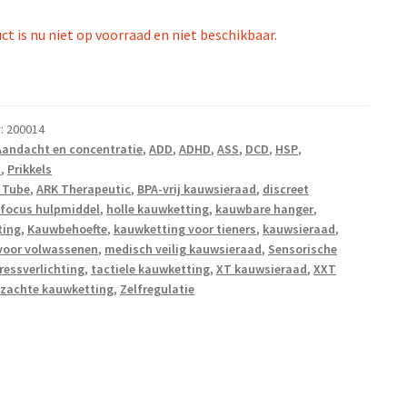
ct is nu niet op voorraad en niet beschikbaar.
r:
200014
Aandacht en concentratie
,
ADD
,
ADHD
,
ASS
,
DCD
,
HSP
,
n
,
Prikkels
 Tube
,
ARK Therapeutic
,
BPA-vrij kauwsieraad
,
discreet
focus hulpmiddel
,
holle kauwketting
,
kauwbare hanger
,
ting
,
Kauwbehoefte
,
kauwketting voor tieners
,
kauwsieraad
,
voor volwassenen
,
medisch veilig kauwsieraad
,
Sensorische
ressverlichting
,
tactiele kauwketting
,
XT kauwsieraad
,
XXT
zachte kauwketting
,
Zelfregulatie