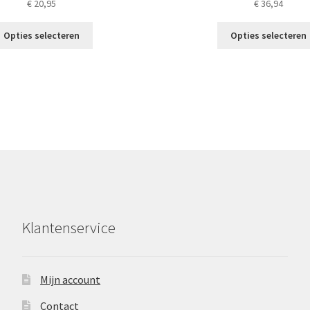
€
20,95
€
36,94
Dit
Opties selecteren
Opties selecteren
product
heeft
meerdere
variaties.
Deze
optie
kan
gekozen
worden
op
de
productpagina
Klantenservice
Mijn account
Contact