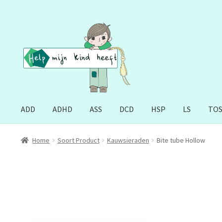
Ga
Ga
door
naar
naar
de
navigatie
inhoud
ADD
ADHD
ASS
DCD
HSP
LS
TO
Home
Soort Product
Kauwsieraden
Bite tube Hollow