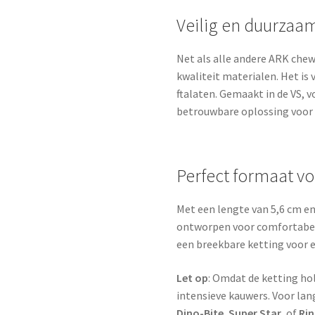
Veilig en duurzaa
Net als alle andere ARK chew
kwaliteit materialen. Het is v
ftalaten. Gemaakt in de VS, 
betrouwbare oplossing voor
Perfect formaat v
Met een lengte van 5,6 cm en
ontworpen voor comfortabel
een breekbare ketting voor ex
Let op
: Omdat de ketting hol 
intensieve kauwers. Voor lan
Dino-Bite
,
Super Star
, of
Ri