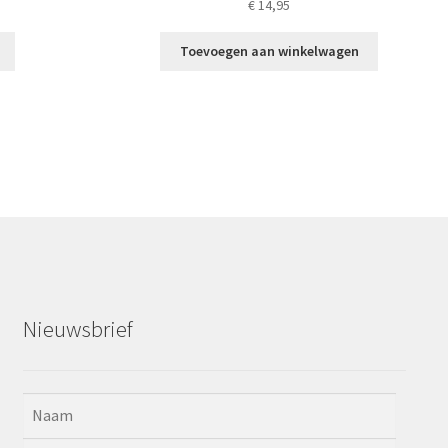
€
14,95
Dit
Toevoegen aan winkelwagen
product
heeft
meerdere
variaties.
Deze
optie
kan
gekozen
worden
op
de
productpagina
Nieuwsbrief