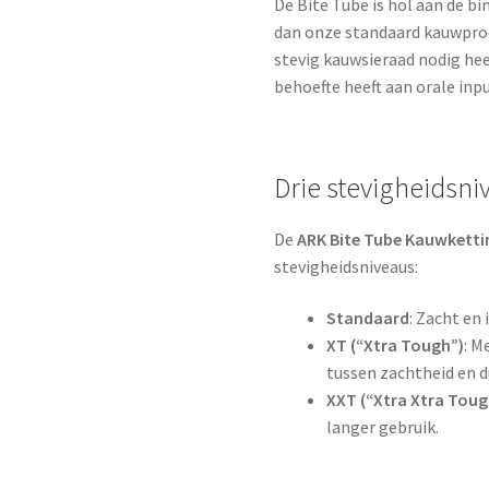
De Bite Tube is hol aan de b
dan onze standaard kauwprodu
stevig kauwsieraad nodig hee
behoefte heeft aan orale inpu
Drie stevigheidsn
De
ARK Bite Tube Kauwketti
stevigheidsniveaus:
Standaard
: Zacht en
XT (“Xtra Tough”)
: M
tussen zachtheid en 
XXT (“Xtra Xtra Toug
langer gebruik.