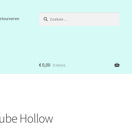
Zoeken
etourneren
...
€
0,00
0 items
tube Hollow