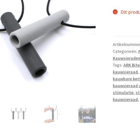
Dit produ
Artikelnumme
Categorieën:
Kauwsierade
Tags:
ARK Bite
kauwsieraad
,
kauwbare ket
kauwsieraad 
stimulatie
,
st
kauwsieraad
,