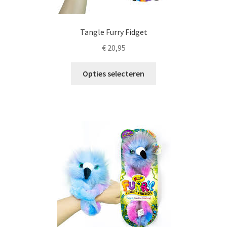
Tangle Furry Fidget
€
20,95
Dit
Opties selecteren
product
heeft
meerdere
variaties.
Deze
optie
kan
gekozen
worden
op
de
productpagina