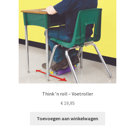
kan
gekozen
worden
op
de
productpagina
Think ’n roll – Voetroller
€
19,95
Toevoegen aan winkelwagen