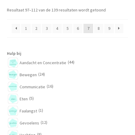
Resultaat 97–112 van de 139 resultaten wordt getoond
1
2
3
4
5
6
7
8
9
Hulp bij
(44)
Aandacht en Concentratie
(24)
Bewegen
(16)
Communicatie
(5)
Eten
(1)
Faalangst
(12)
Gevoelens
(8)
Hechting