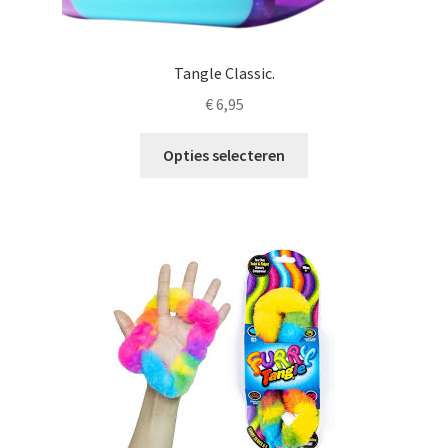
Tangle Classic.
€
6,95
Dit
Opties selecteren
product
heeft
meerdere
variaties.
Deze
optie
kan
gekozen
worden
op
de
productpagina