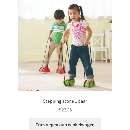
Deze
optie
kan
gekozen
worden
op
de
productpagina
Stepping stone 1 paar
€
22,95
Toevoegen aan winkelwagen