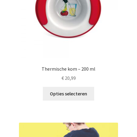
op
de
productpagina
Thermische kom – 200 ml
€
20,99
Dit
Opties selecteren
product
heeft
meerdere
variaties.
Deze
optie