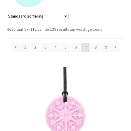
LS
TOS
Resultaat 97–112 van de 139 resultaten wordt getoond
HB
1
2
3
4
5
6
7
8
9
SCHOLEN
KOOPJES
BLOG