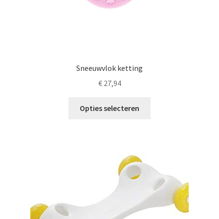
Sneeuwvlok ketting
€
27,94
Dit
Opties selecteren
product
heeft
meerdere
variaties.
Deze
optie
kan
gekozen
worden