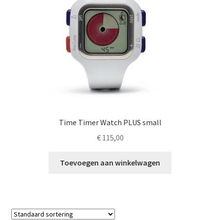
worden
op
de
productpagina
Time Timer Watch PLUS small
€
115,00
Toevoegen aan winkelwagen