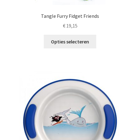
Tangle Furry Fidget Friends
€
19,15
Dit
Opties selecteren
product
heeft
meerdere
variaties.
Deze
optie
kan
gekozen
worden
op
de
productpagina