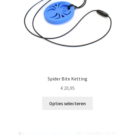
Spider Bite Ketting
€
20,95
Dit
Opties selecteren
product
heeft
meerdere
variaties.