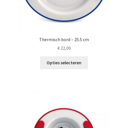
Thermisch bord – 25.5 cm
€
22,00
Dit
Opties selecteren
product
heeft
meerdere
variaties.
Deze
optie
kan
gekozen
worden