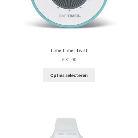
Time Timer Twist
€
31,00
Dit
Opties selecteren
product
heeft
meerdere
variaties.
Deze
optie
kan
gekozen