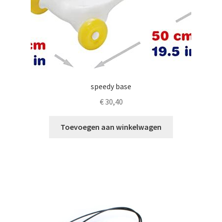
op
de
productpagina
speedy base
€
30,40
Toevoegen aan winkelwagen