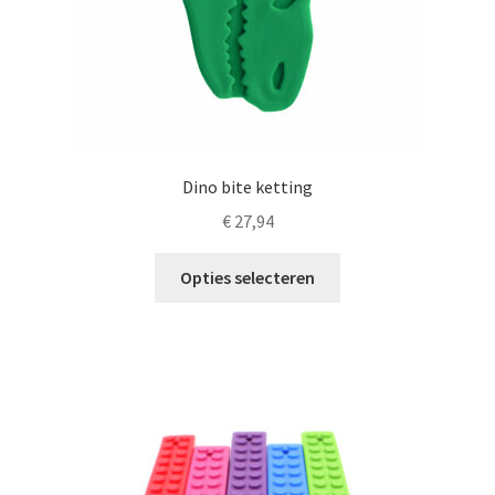
Dino bite ketting
€
27,94
Dit
Opties selecteren
product
heeft
meerdere
variaties.
Deze
optie
kan
gekozen