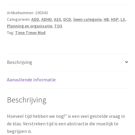
aantal
Artikelnummer:
100343
Categorieën:
ADD
,
ADHD
,
ASS
,
DCD
,
Geen categorie
,
HB
,
HSP
,
LS
,
Planning en organisatie
,
TOS
Tag:
Time Timer Mod
Beschrijving
Aanvullende informatie
Beschrijving
Hoeveel tijd hebben we nog?’ is een veel gestelde vraag in
de klas. Verstreken tijd is een abstractie die moeilijk te
begrijpen is.