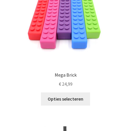
worden
op
de
productpagina
Mega Brick
€
24,99
Dit
Opties selecteren
product
heeft
meerdere
variaties.