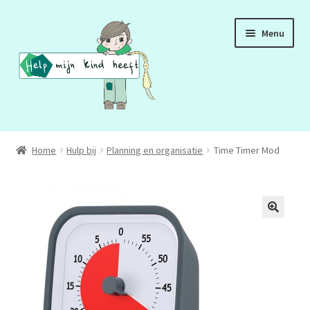
Ga
Ga
Menu
door
naar
naar
de
navigatie
inhoud
ADD
Home
Hulp bij
Planning en organisatie
Time Timer Mod
ADHD
ASS
DCD
HSP