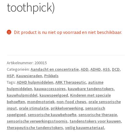
toothpick)
Dit product is nu niet op voorraad en niet beschikbaar.
Artikelnummer:
200015
Categorieën:
Aandacht en concentratie
,
ADD
,
ADHD
,
ASS
,
DCD
,
HSP
,
Kauwsieraden
,
Prikkels
Tags:
ADHD hulpmiddelen
,
ARK Therapeutic
,
autisme
hulpmiddelen
,
kauwaccessoires
,
kauwbare tandenstokers
,
kauwhulpmiddel
,
kauwspeelgoed
,
Kinderen met speciale
behoeften
,
mondmotoriek
,
non-food chews
,
orale sensorische
input
,
orale stimulatie
,
prikkelverwerking
,
sensorisch
speelgoed
,
sensorische kauwbehoefte
,
sensorische therapie
,
sensorische verwerkingsstoornis
,
tandenstokers voor kauwen
,
therapeutische tandenstokers
,
veilig kauwmateriaal
,