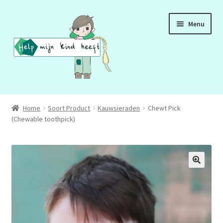
Ga
Ga
Menu
door
naar
naar
de
navigatie
inhoud
ADD
Home
Soort Product
Kauwsieraden
Chewt Pick
(Chewable toothpick)
ADHD
ASS
DCD
HSP