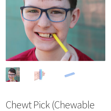
LS
TOS
HB
SCHOLEN
KOOPJES
BLOG
Chewt Pick (Chewable