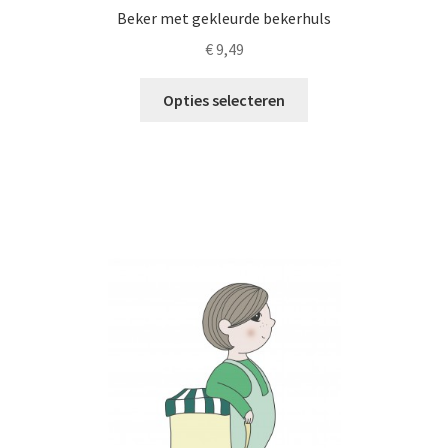
Beker met gekleurde bekerhuls
€
9,49
Dit
Opties selecteren
product
heeft
meerdere
variaties.
Deze
optie
kan
gekozen
worden
op
de
productpagina