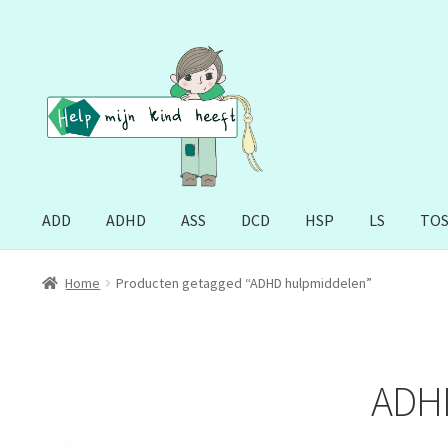
Ga
Ga
door
naar
naar
de
navigatie
inhoud
ADD
ADHD
ASS
DCD
HSP
LS
TO
Home
Producten getagged “ADHD hulpmiddelen”
ADH