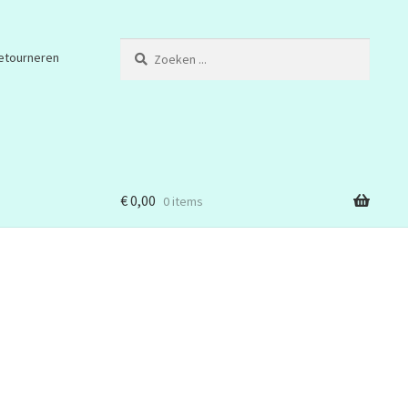
Zoeken
etourneren
...
€
0,00
0 items