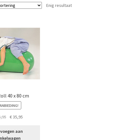
Enig resultaat
oll 40 x 80 cm
ANBIEDING!
Oorspronkelijke
Huidige
,95
€
35,95
prijs
prijs
was:
is:
voegen aan
€ 65,95.
€ 35,95.
nkelwagen