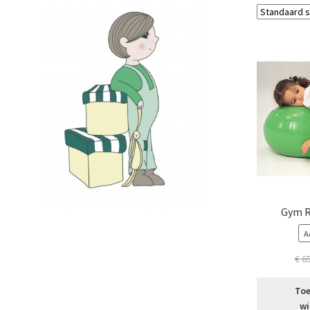
Gym R
A
€
65
Toe
wi