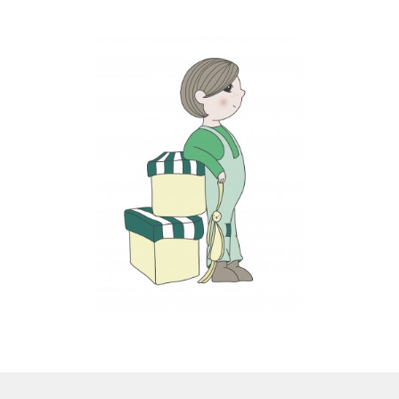
LS
TOS
HB
SCHOLEN
KOOPJES
BLOG