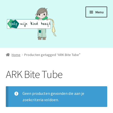
Ga
Ga
Menu
door
naar
naar
de
navigatie
inhoud
ADD
Home
Producten getagged “ARK Bite Tube”
ADHD
ARK Bite Tube
ASS
DCD
Geen producten gevonden die aan je
zoekcriteria voldoen.
HSP