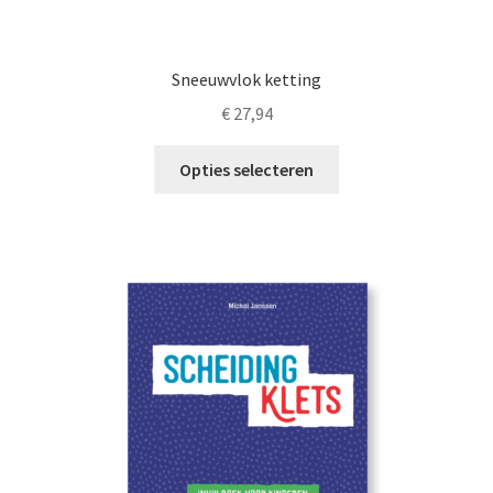
Sneeuwvlok ketting
€
27,94
Dit
Opties selecteren
product
heeft
meerdere
variaties.
Deze
optie
kan
gekozen
worden
op
de
productpagina