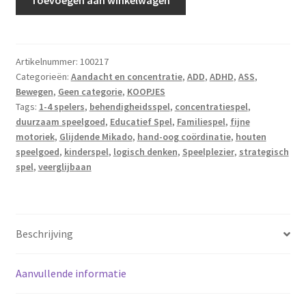
Mikado
aantal
Artikelnummer:
100217
Categorieën:
Aandacht en concentratie
,
ADD
,
ADHD
,
ASS
,
Bewegen
,
Geen categorie
,
KOOPJES
Tags:
1-4 spelers
,
behendigheidsspel
,
concentratiespel
,
duurzaam speelgoed
,
Educatief Spel
,
Familiespel
,
fijne
motoriek
,
Glijdende Mikado
,
hand-oog coördinatie
,
houten
speelgoed
,
kinderspel
,
logisch denken
,
Speelplezier
,
strategisch
spel
,
veerglijbaan
Beschrijving
Aanvullende informatie