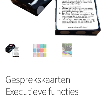
LS
TOS
HB
SCHOLEN
KOOPJES
BLOG
Gesprekskaarten
Executieve functies