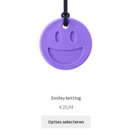
optie
kan
gekozen
worden
op
de
productpagina
Smiley ketting
€
25,94
Dit
Opties selecteren
product