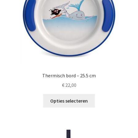
worden
op
de
productpagina
Thermisch bord – 25.5 cm
€
22,00
Dit
Opties selecteren
product
heeft
meerdere
variaties.
Deze