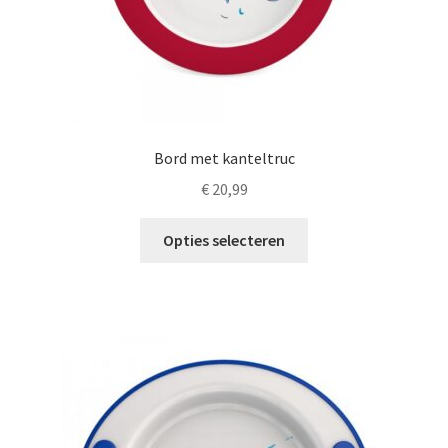
Bord met kanteltruc
€
20,99
Dit
Opties selecteren
product
heeft
meerdere
variaties.
Deze
optie
kan
gekozen