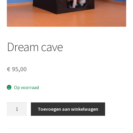
LS
TOS
HB
Dream cave
SCHOLEN
KOOPJES
€
95,00
BLOG
Op voorraad
Dream
Toevoegen aan winkelwagen
cave
aantal