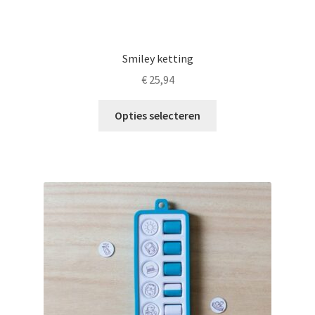
Smiley ketting
€
25,94
Dit
Opties selecteren
product
heeft
meerdere
variaties.
Deze
optie
kan
gekozen
worden
op
de