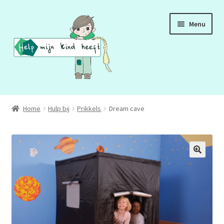
Ga
Ga
Menu
door
naar
naar
de
navigatie
inhoud
ADD
Home
Hulp bij
Prikkels
Dream cave
ADHD
ASS
DCD
HSP