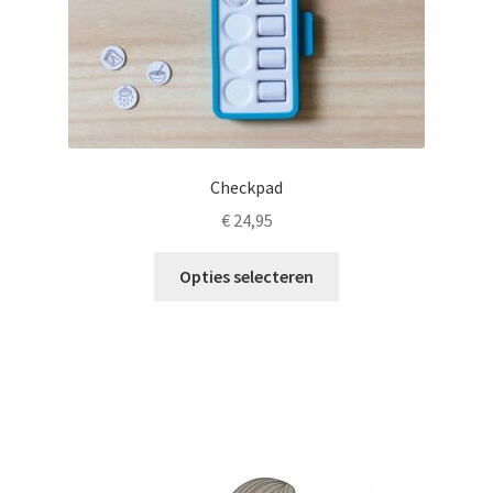
productpagina
Checkpad
€
24,95
Dit
Opties selecteren
product
heeft
meerdere
variaties.
Deze
optie
kan
gekozen