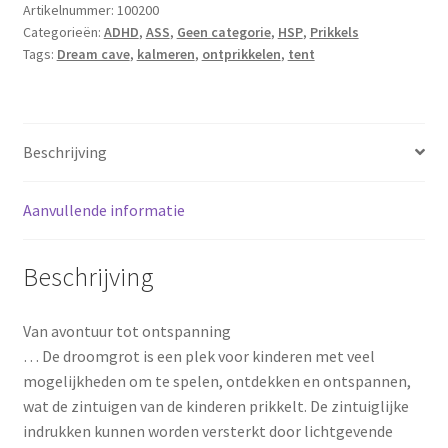
Artikelnummer:
100200
Categorieën:
ADHD
,
ASS
,
Geen categorie
,
HSP
,
Prikkels
Tags:
Dream cave
,
kalmeren
,
ontprikkelen
,
tent
Beschrijving
Aanvullende informatie
Beschrijving
Van avontuur tot ontspanning
… De droomgrot is een plek voor kinderen met veel
mogelijkheden om te spelen, ontdekken en ontspannen,
wat de zintuigen van de kinderen prikkelt. De zintuiglijke
indrukken kunnen worden versterkt door lichtgevende