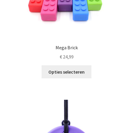
Mega Brick
€
24,99
Dit
Opties selecteren
product
heeft
meerdere
variaties.
Deze
optie
kan
gekozen