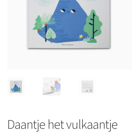
LS
TOS
HB
SCHOLEN
KOOPJES
BLOG
Daantje het vulkaantje