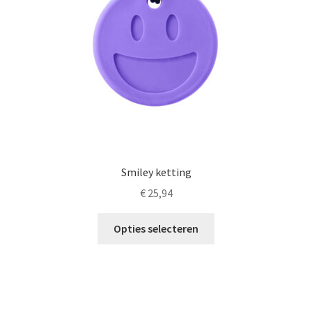
worden
op
de
productpagina
Smiley ketting
€
25,94
Dit
Opties selecteren
product
heeft
meerdere
variaties.
Deze