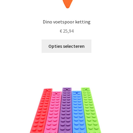
Dino voetspoor ketting
€
25,94
Dit
Opties selecteren
product
heeft
meerdere
variaties.
Deze
optie
kan
gekozen
worden
op
de
productpagina