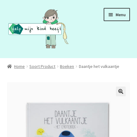
Ga
Ga
Menu
door
naar
naar
de
navigatie
inhoud
ADD
Home
Soort Product
Boeken
Daantje het vulkaantje
ADHD
ASS
DCD
HSP