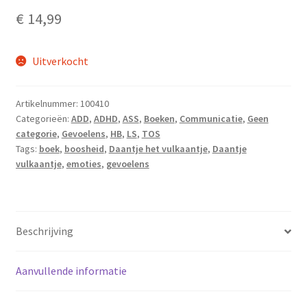
€
14,99
Uitverkocht
Artikelnummer:
100410
Categorieën:
ADD
,
ADHD
,
ASS
,
Boeken
,
Communicatie
,
Geen
categorie
,
Gevoelens
,
HB
,
LS
,
TOS
Tags:
boek
,
boosheid
,
Daantje het vulkaantje
,
Daantje
vulkaantje
,
emoties
,
gevoelens
Beschrijving
Aanvullende informatie