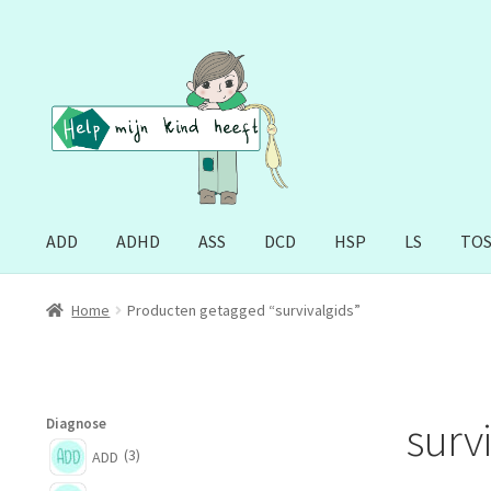
Ga
Ga
door
naar
naar
de
navigatie
inhoud
ADD
ADHD
ASS
DCD
HSP
LS
TO
Home
Producten getagged “survivalgids”
survi
Diagnose
(3)
ADD