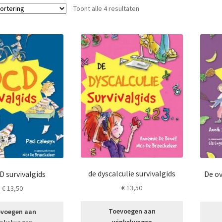
Toont alle 4 resultaten
de dyscalculie survivalgids
D survivalgids
De ov
€
13,50
€
13,50
Toevoegen aan
voegen aan
winkelwagen