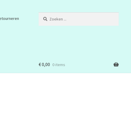
Zoeken
etourneren
...
€
0,00
0 items