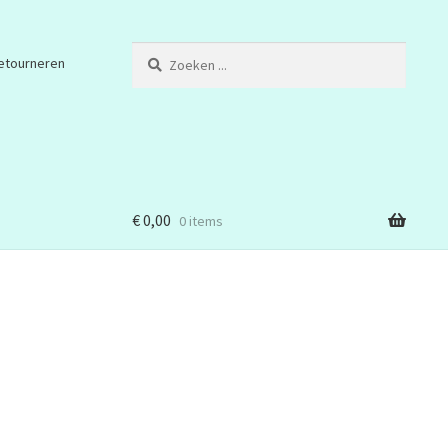
Zoeken
etourneren
...
€
0,00
0 items