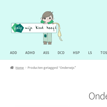
Ga
Ga
door
naar
naar
de
navigatie
inhoud
ADD
ADHD
ASS
DCD
HSP
LS
TO
Home
Producten getagged “Onderwijs”
Onde