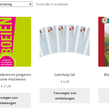
Toont alle 3 resultaten
inderen en jongeren
Leeshulp lat
Wat
isme motiveren.
€
3,99
€
27,95
Toevoegen aan
voegen aan
winkelwagen
nkelwagen