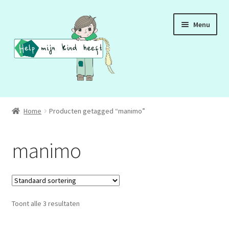
Ga
Ga
Menu
door
naar
naar
de
navigatie
inhoud
ADD
Home
Producten getagged “manimo”
ADHD
manimo
ASS
DCD
Toont alle 3 resultaten
HSP