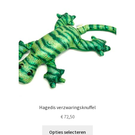
LS
TOS
HB
SCHOLEN
KOOPJES
BLOG
Hagedis verzwaringsknuffel
€
72,50
Dit
Opties selecteren