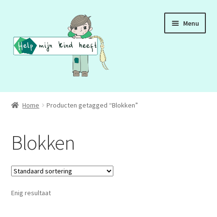
Ga
Ga
Menu
door
naar
naar
de
navigatie
inhoud
ADD
Home
Producten getagged “Blokken”
ADHD
Blokken
ASS
DCD
Enig resultaat
HSP