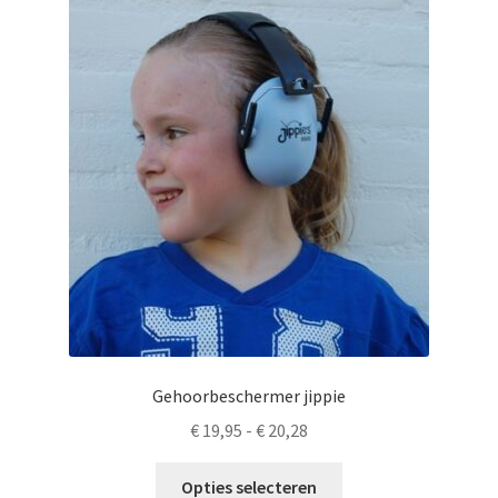
LS
TOS
HB
SCHOLEN
KOOPJES
BLOG
Gehoorbeschermer jippie
Prijsklasse:
€
19,95
-
€
20,28
€ 19,95
Dit
tot
Opties selecteren