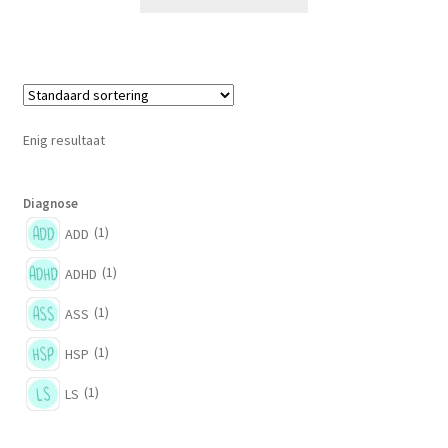
product
€ 20,28
heeft
meerdere
variaties.
Deze
optie
Enig resultaat
kan
gekozen
worden
Diagnose
op
(1)
ADD
de
(1)
ADHD
productpagina
(1)
ASS
(1)
HSP
(1)
LS