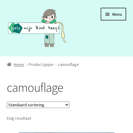
Ga
Ga
Menu
door
naar
naar
de
navigatie
inhoud
ADD
Home
Product jippie
camouflage
ADHD
camouflage
ASS
DCD
Enig resultaat
HSP