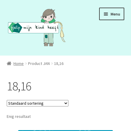
Ga
Ga
Menu
door
naar
naar
de
navigatie
inhoud
ADD
Home
Product JAN
18,16
ADHD
18,16
ASS
DCD
Enig resultaat
HSP