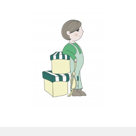
LS
TOS
HB
SCHOLEN
KOOPJES
BLOG