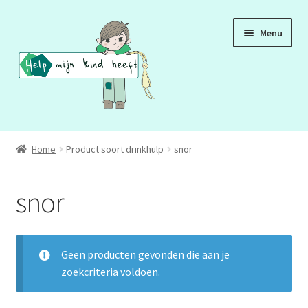
Ga
Ga
Menu
door
naar
naar
de
navigatie
inhoud
ADD
Home
Product soort drinkhulp
snor
ADHD
snor
ASS
DCD
Geen producten gevonden die aan je
zoekcriteria voldoen.
HSP