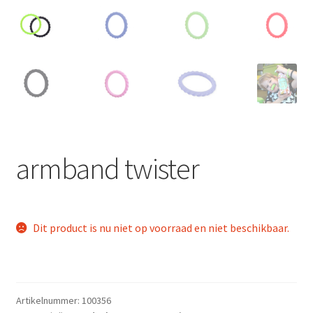
LS
TOS
HB
SCHOLEN
KOOPJES
armband twister
BLOG
Dit product is nu niet op voorraad en niet beschikbaar.
Artikelnummer:
100356