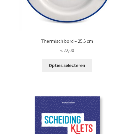
Thermisch bord – 25.5 cm
€
22,00
Dit
Opties selecteren
product
heeft
meerdere
variaties.
Deze
optie
kan
gekozen
worden