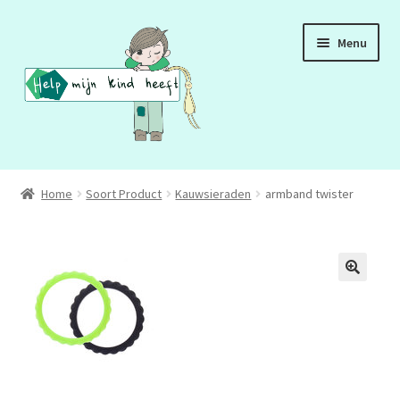
Ga
Ga
Menu
door
naar
naar
de
navigatie
inhoud
ADD
Home
Soort Product
Kauwsieraden
armband twister
ADHD
ASS
DCD
HSP