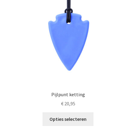
Pijlpunt ketting
€
20,95
Dit
Opties selecteren
product
heeft