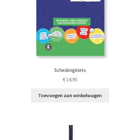
op
de
productpagina
Scheidingklets
€
14,95
Toevoegen aan winkelwagen