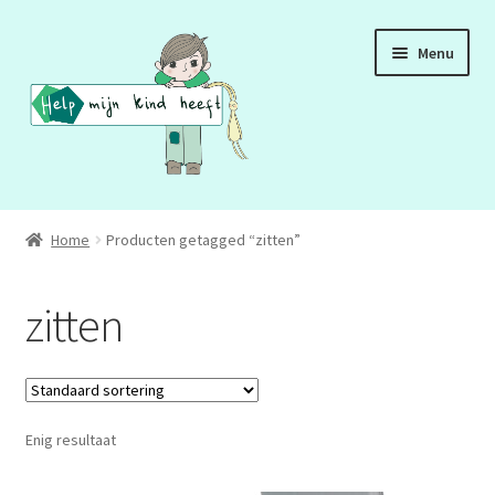
Ga
Ga
Menu
door
naar
naar
de
navigatie
inhoud
ADD
Home
Producten getagged “zitten”
ADHD
zitten
ASS
DCD
Enig resultaat
HSP