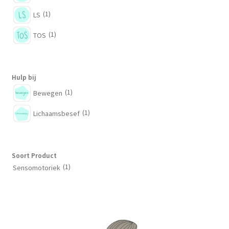
(1)
LS
(1)
TOS
Hulp bij
(1)
Bewegen
(1)
Lichaamsbesef
Soort Product
(1)
Sensomotoriek