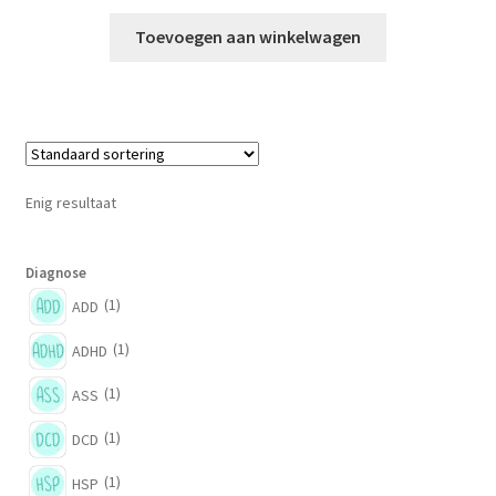
prijs
prijs
was:
is:
Toevoegen aan winkelwagen
€ 177,89.
€ 136,84.
Enig resultaat
Diagnose
(1)
ADD
(1)
ADHD
(1)
ASS
(1)
DCD
(1)
HSP