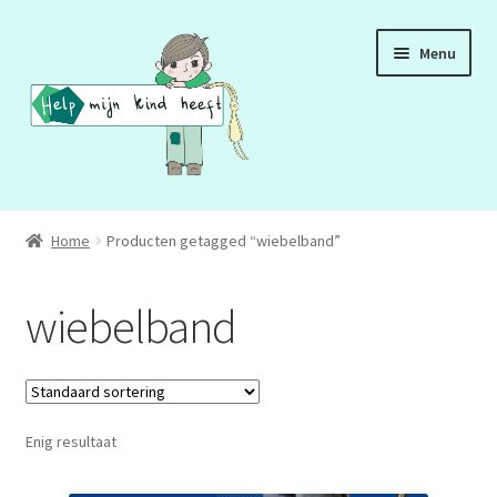
Ga
Ga
Menu
door
naar
naar
de
navigatie
inhoud
ADD
Home
Producten getagged “wiebelband”
ADHD
wiebelband
ASS
DCD
Enig resultaat
HSP