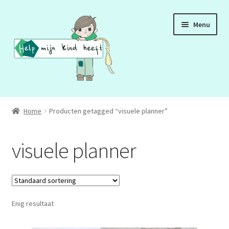
Ga
Ga
Menu
door
naar
naar
de
navigatie
inhoud
ADD
Home
Producten getagged “visuele planner”
ADHD
visuele planner
ASS
DCD
Enig resultaat
HSP