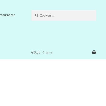
Zoeken
etourneren
...
€
0,00
0 items