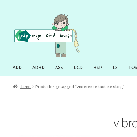
Ga
Ga
door
naar
naar
de
navigatie
inhoud
ADD
ADHD
ASS
DCD
HSP
LS
TO
Home
Producten getagged “vibrerende tactiele slang”
vibr