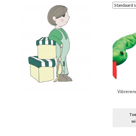
Vibreren
Toe
wi