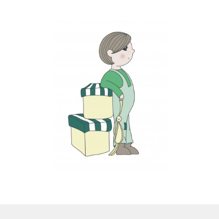
LS
TOS
HB
SCHOLEN
KOOPJES
BLOG