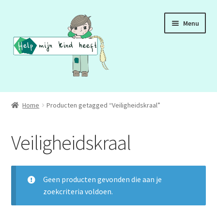
Ga
Ga
Menu
door
naar
naar
de
navigatie
inhoud
ADD
Home
Producten getagged “Veiligheidskraal”
ADHD
Veiligheidskraal
ASS
DCD
Geen producten gevonden die aan je
zoekcriteria voldoen.
HSP