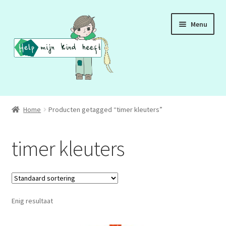
Ga
Ga
Menu
door
naar
naar
de
navigatie
inhoud
ADD
Home
Producten getagged “timer kleuters”
ADHD
timer kleuters
ASS
DCD
Enig resultaat
HSP