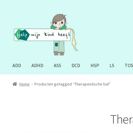
Ga
Ga
door
naar
naar
de
navigatie
inhoud
ADD
ADHD
ASS
DCD
HSP
LS
TO
Home
Producten getagged “Therapeutische bal”
Ther