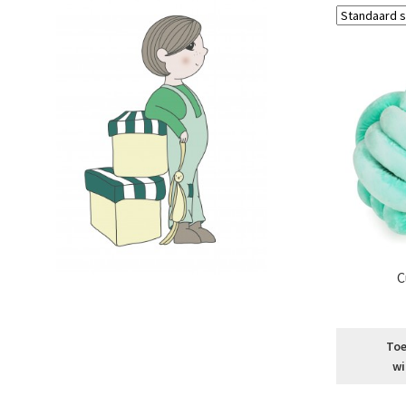
C
Toe
wi