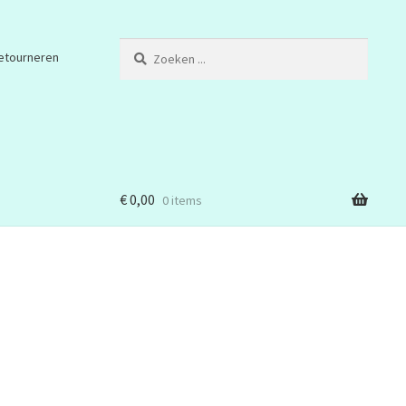
Zoeken
etourneren
...
€
0,00
0 items