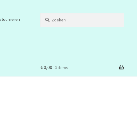
Zoeken
etourneren
...
€
0,00
0 items