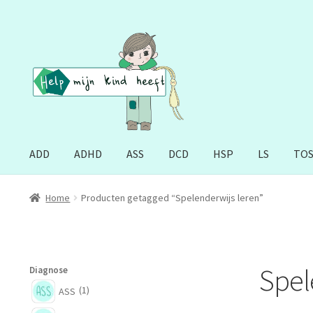
Ga
Ga
door
naar
naar
de
navigatie
inhoud
ADD
ADHD
ASS
DCD
HSP
LS
TO
Home
Producten getagged “Spelenderwijs leren”
Spel
Diagnose
(1)
ASS