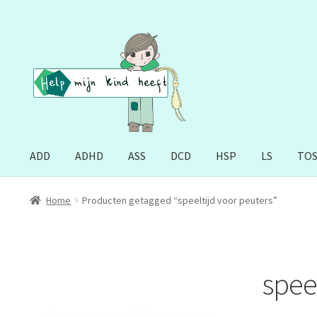
Ga
Ga
door
naar
naar
de
navigatie
inhoud
ADD
ADHD
ASS
DCD
HSP
LS
TO
Home
Producten getagged “speeltijd voor peuters”
spee