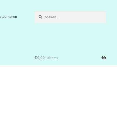
Zoeken
etourneren
...
€
0,00
0 items