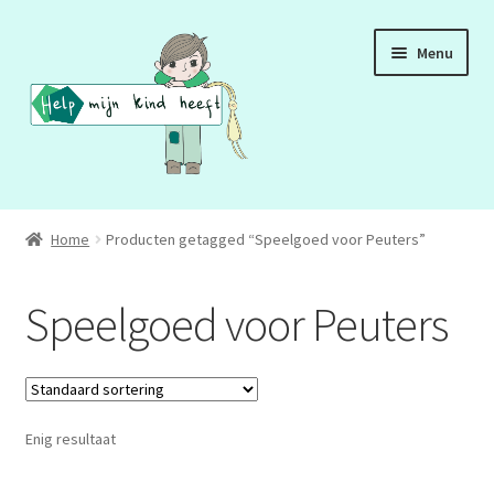
Ga
Ga
Menu
door
naar
naar
de
navigatie
inhoud
ADD
Home
Producten getagged “Speelgoed voor Peuters”
ADHD
Speelgoed voor Peuters
ASS
DCD
Enig resultaat
HSP