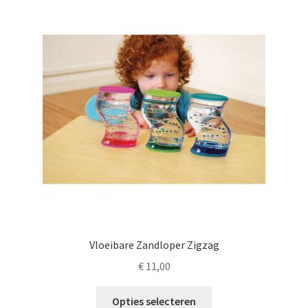
LS
TOS
HB
SCHOLEN
KOOPJES
BLOG
Vloeibare Zandloper Zigzag
€
11,00
Dit
Opties selecteren