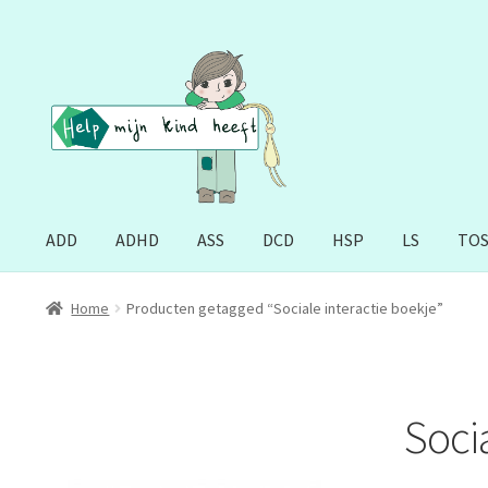
Ga
Ga
door
naar
naar
de
navigatie
inhoud
ADD
ADHD
ASS
DCD
HSP
LS
TO
Home
Producten getagged “Sociale interactie boekje”
Soci