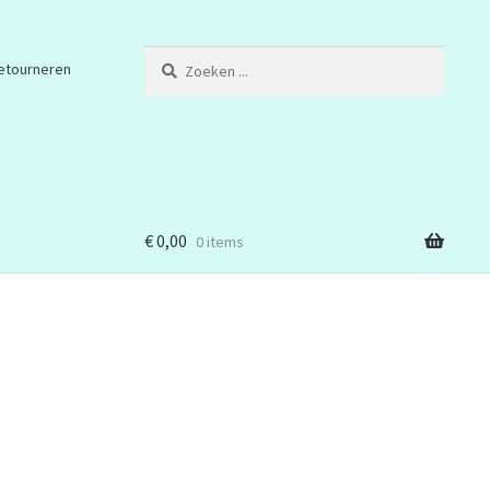
Zoeken
etourneren
...
€
0,00
0 items