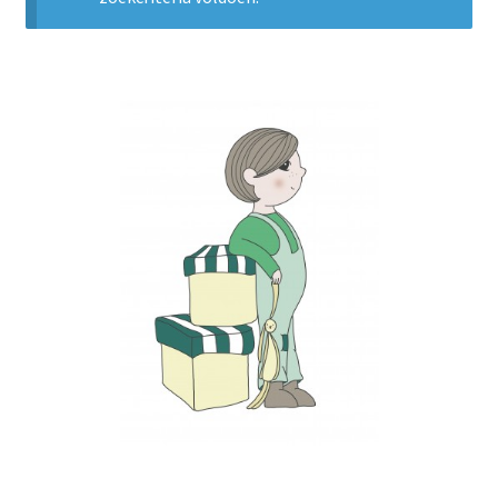
LS
TOS
HB
SCHOLEN
KOOPJES
BLOG