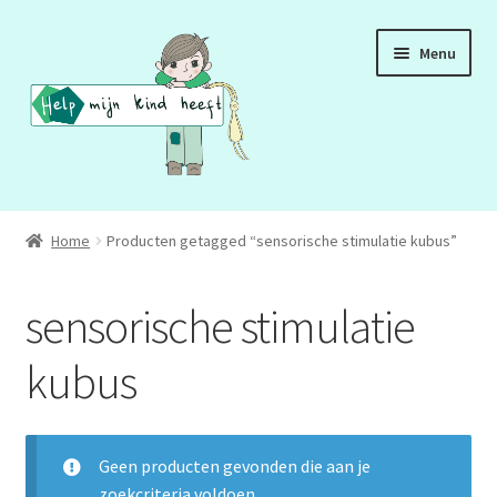
Ga
Ga
Menu
door
naar
naar
de
navigatie
inhoud
ADD
Home
Producten getagged “sensorische stimulatie kubus”
ADHD
sensorische stimulatie
ASS
kubus
DCD
HSP
Geen producten gevonden die aan je
zoekcriteria voldoen.