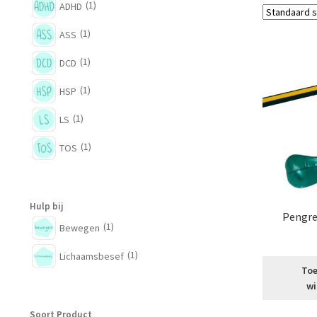
(1)
ADHD
(1)
ASS
(1)
DCD
(1)
HSP
(1)
LS
(1)
TOS
Hulp bij
Pengre
(1)
Bewegen
(1)
Lichaamsbesef
Toe
wi
Soort Product