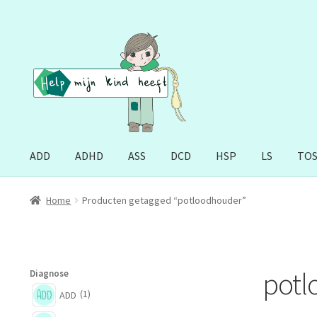
Ga
Ga
door
naar
naar
de
navigatie
inhoud
ADD
ADHD
ASS
DCD
HSP
LS
TO
Home
Producten getagged “potloodhouder”
potl
Diagnose
(1)
ADD