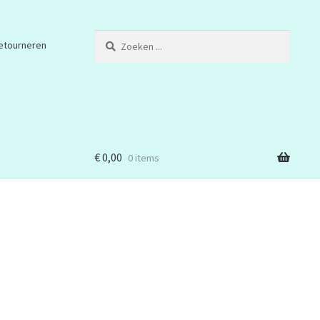
Zoeken
etourneren
...
€
0,00
0 items