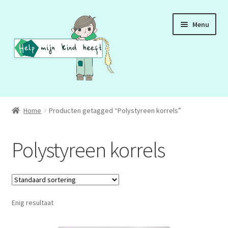
Ga
Ga
Menu
door
naar
naar
de
navigatie
inhoud
ADD
Home
Producten getagged “Polystyreen korrels”
ADHD
Polystyreen korrels
ASS
DCD
Enig resultaat
HSP