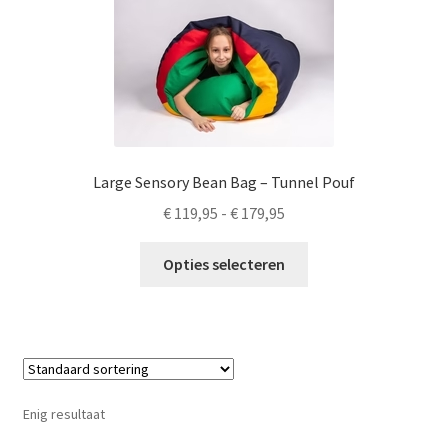
LS
TOS
HB
SCHOLEN
Large Sensory Bean Bag – Tunnel Pouf
Prijsklasse:
€
119,95
-
€
179,95
KOOPJES
€ 119,95
Dit
tot
Opties selecteren
BLOG
product
€ 179,95
heeft
meerdere
variaties.
Deze
optie
Enig resultaat
kan