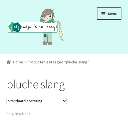
Ga
Ga
Menu
door
naar
naar
de
navigatie
inhoud
ADD
Home
Producten getagged “pluche slang”
ADHD
pluche slang
ASS
DCD
Enig resultaat
HSP