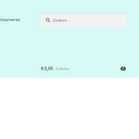
Zoeken
etourneren
...
€
0,00
0 items