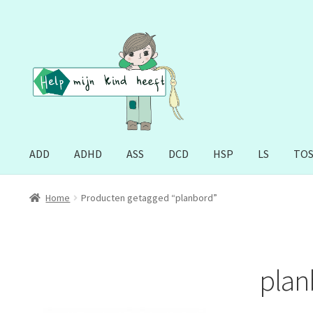
Ga
Ga
door
naar
naar
de
navigatie
inhoud
ADD
ADHD
ASS
DCD
HSP
LS
TO
Home
Producten getagged “planbord”
plan